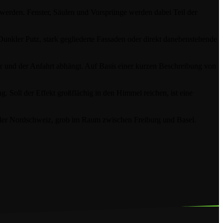
 werden. Fenster, Säulen und Vorsprünge werden dabei Teil der
Dunkler Putz, stark gegliederte Fassaden oder direkt danebenstehende
er und der Anfahrt abhängt. Auf Basis einer kurzen Beschreibung von
. Soll der Effekt großflächig in den Himmel reichen, ist eine
n der Nordschweiz, grob im Raum zwischen Freiburg und Basel.