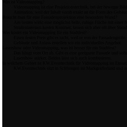
Was ist Videomapping?
Videomapping ist eine Projektionstechnik, bei der bewegte Bi
Animation, weil der Inhalt vorab exakt an die Form des Gebäud
Braucht man für eine Fassadenprojektion eine besondere Wand?
Am besten wirkt eine möglichst helle, ruhige Fläche mit einer
Straßenlaternen kosten Kontrast, lassen sich aber oft über Stan
Was kostet ein Videomapping für ein Stadtfest?
Einen festen Preis gibt es nicht, weil er von der Fassadengrö
Gebäude und Anlass erstellen wir ein individuelles Angebot.
Lasershow oder Videomapping, was ist besser für ein Stadtfest?
Das hängt vom Ort ab. Gibt es eine geeignete Fassade und solle
Lasershow stärker. Beides lässt sich auch kombinieren.
In welchem Gebiet ist KW.Eventtechnik für Videomapping im Einsat
KW.Eventtechnik sitzt in Schliengen im Markgräflerland und a