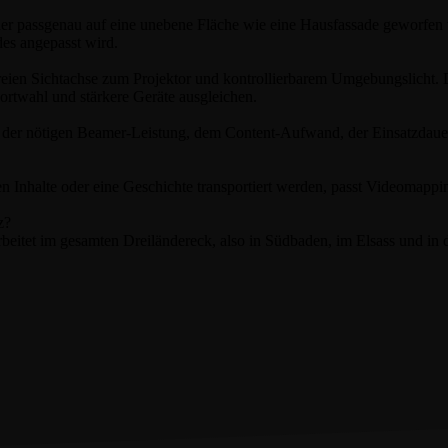
lder passgenau auf eine unebene Fläche wie eine Hausfassade geworfen
es angepasst wird.
 freien Sichtachse zum Projektor und kontrollierbarem Umgebungslicht. 
dortwahl und stärkere Geräte ausgleichen.
ße, der nötigen Beamer-Leistung, dem Content-Aufwand, der Einsatzdau
n Inhalte oder eine Geschichte transportiert werden, passt Videomapping
z?
rbeitet im gesamten Dreiländereck, also in Südbaden, im Elsass und i