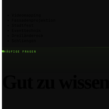
Videomapping
Fassadenprojektion
Stadtfest
Eventtechnik
Dreiländereck
Schliengen
HÄUFIGE FRAGEN
Gut zu
wissen